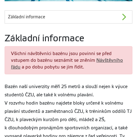
Základní informace
Základní informace
Všichni návštěvníci bazénu jsou povinni se před
vstupem do bazénu seznámit se zněním
Návštěvního
řádu
a po dobu pobytu se jím řídit.
Bazén naší univerzity měří 25 metrů a slouží nejen k výuce
studentů ČZU, ale také k volnému plavání.
V rozvrhu hodin bazénu najdete bloky určené k volnému
plavání studentů a zaměstnanců ČZU, k tréninkům oddílů TJ
ČZU, k plaveckým kurzům pro děti, mládež a ZŠ,
k dlouhodobým pronájmům sportovních organizací, a také
vypsané plavecké hodiny pro zájemce z řad veřejnosti. Ty