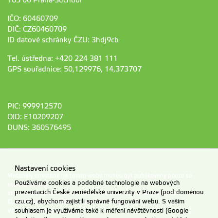
165 00 Praha-Suchdol
IČO: 60460709
DIČ: CZ60460709
ID datové schránky ČZU: 3hdj9cb
Tel. ústředna: +420 224 381 111
GPS souřadnice: 50,129976, 14,373707
PIC: 999912570
OID: E10209207
DUNS: 360576495
Nastavení cookies
Materiály umístěné na tomto webu mohou být publikovány pouze se
Používáme cookies a podobné technologie na webových
souhlasem ČZU.
prezentacích České zemědělské univerzity v Praze (pod doménou
Informace o zpracování a ochraně osobních údajů na ČZU v Praze
.
czu.cz), abychom zajistili správné fungování webu. S vaším
© 2026 Česká zemědělská univerzita v Praze
Všechna práva vyhrazena
souhlasem je využíváme také k měření návštěvnosti (Google