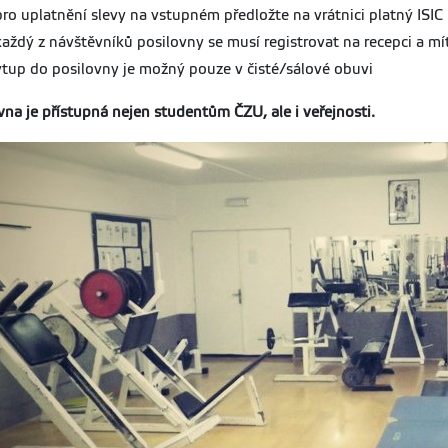
pro uplatnění slevy na vstupném předložte na vrátnici platný ISIC
každý z návštěvníků posilovny se musí registrovat na recepci a mí
vtup do posilovny je možný pouze v čisté/sálové obuvi
vna je přístupná nejen studentům ČZU, ale i veřejnosti.