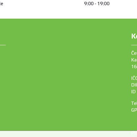
le
9:00 - 19:00
K
Če
Ka
16
IČ
DI
ID
Te
GP
PI