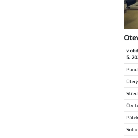
Otev
v obd
5. 20
Pondě
Úterý
Střed
Čtvrt
Páte
Sobo