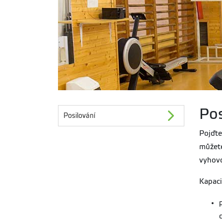
Pos
Posilování
Pojďte
můžete
vyhovo
Kapaci