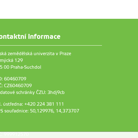
ontaktní informace
ská zemědělská univerzita v Praze
mýcká 129
5 00 Praha-Suchdol
O: 60460709
Č: CZ60460709
 datové schránky ČZU: 3hdj9cb
l. ústředna: +420 224 381 111
S souřadnice: 50,129976, 14,373707
C: 999912570