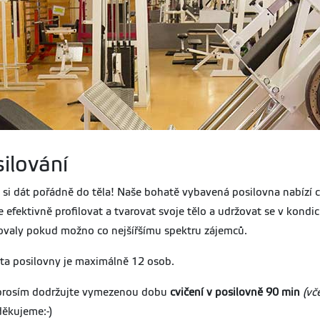
ilování
 si dát pořádně do těla! Naše bohatě vybavená posilovna nabízí ce
 efektivně profilovat a tvarovat svoje tělo a udržovat se v kondi
valy pokud možno co nejšířšímu spektru zájemců.
ta posilovny je maximálně 12 osob.
prosím dodržujte vymezenou dobu
cvičení v posilovně 90 min
(vč
děkujeme:-)